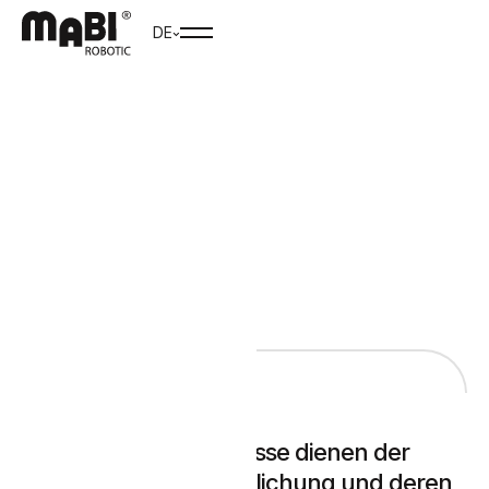
DE
MODELL UND FORMENBAU
Modelle in Originalgrösse dienen der
besseren Veranschaulichung und deren