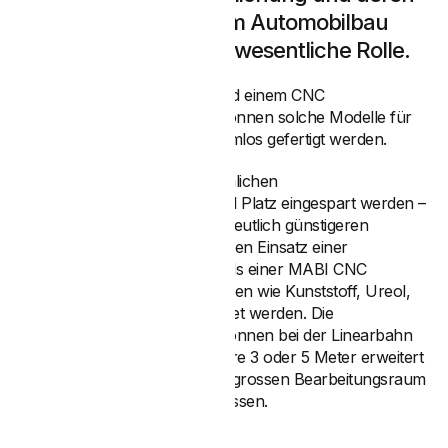
Beurteilung. Gerade im Automobilbau
spielt das Design eine wesentliche Rolle.
Mittels den Verfahrachsen und einem CNC
Industrieroboter von MABI können solche Modelle für
die Automobilindustrie problemlos gefertigt werden.
Im Vergleich zu den herkömmlichen
Portalfräsmaschinen kann viel Platz eingespart werden –
ganz zu schweigen von den deutlich günstigeren
Anschaffungskosten. Durch den Einsatz einer
kostengünstigen Lösung mittels einer MABI CNC
Roboterzelle können Materialien wie Kunststoff, Ureol,
Aluminium und Stahl bearbeitet werden. Die
Verfahrwege von 5 Metern können bei der Linearbahn
MLR-2500-P
um jeweils weitere 3 oder 5 Meter erweitert
werden und decken so einen grossen Bearbeitungsraum
ab, ganz nach Ihren Bedürfnissen.