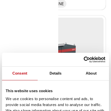
mit Siemens SINUMERIK ONE
Consent
Details
About
This website uses cookies
We use cookies to personalise content and ads, to
provide social media features and to analyse our traffic.
MRC-Standard
We also share information about your use of our site with