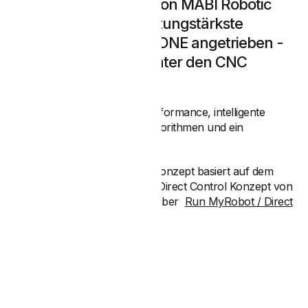
Die Robotersysteme von MABI Robotic
werden durch die leistungstärkste
Siemens SINUMERIK ONE angetrieben -
der Premiumklasse unter den CNC
Steuerungen.
Sie erhalten überragende Performance, intelligente
Kompensations- und Regelalgorithmen und ein
vertrautes Bedienumfeld.
Das verwendete Steuerungskonzept basiert auf dem
SINUMERIK Run MyRobot / Direct Control Konzept von
Siemens. Erfahren Sie mehr über
Run MyRobot / Direct
Control
.