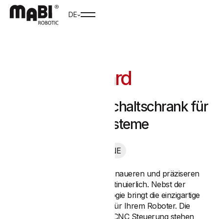
DE
MRC-Standard
Unser Standard Schaltschrank für
unsere Robotersysteme
mit Siemens SINUMERIK ONE
Die Nachfrage nach immer genaueren und präziseren
Industrierobotern wächst kontinuierlich. Nebst der
Secondary Encoder Technologie bringt die einzigartige
SINUMERIK
weitere Vorteile für Ihrem Roboter. Die
Funktionen einer klassischen CNC Steuerung stehen