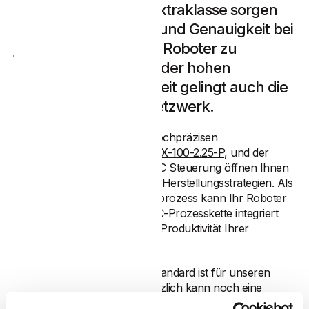
Antriebstechnik der Extraklasse sorgen
für höchste Dynamik und Genauigkeit bei
jeder Aufgabe die der Roboter zu
bewältigen hat. Dank der hohen
Flexibilität und Offenheit gelingt auch die
Integration in jedes Netzwerk.
Die Kombination aus einem hochpräzisen
Industrieroboter, wie dem
MAX-100-2.25-P
, und der
einzigartigen SINUMERIK CNC Steuerung öffnen Ihnen
die Tür für zuvor unmögliche Herstellungsstrategien. Als
digitaler Zwilling im Fertigungsprozess kann Ihr Roboter
in die gesamte CAD/CAM CNC-Prozesskette integriert
werden und steigert somit die Produktivität Ihrer
Wertschöpfungskette.
Der Robot Controller MRC-Standard ist für unseren
MAX100/150 ausgelegt. Zusätzlich kann noch eine
Linearbahn und eine Frässpindel eingebunden werden.